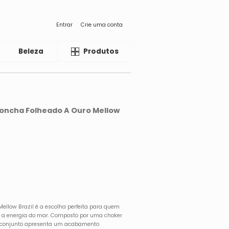
Entrar
Crie uma conta
Beleza
Liquida
Produtos
 Concha Folheado A Ouro Mellow
Mellow Brazil é a escolha perfeita para quem
om a energia do mar. Composto por uma choker
o conjunto apresenta um acabamento