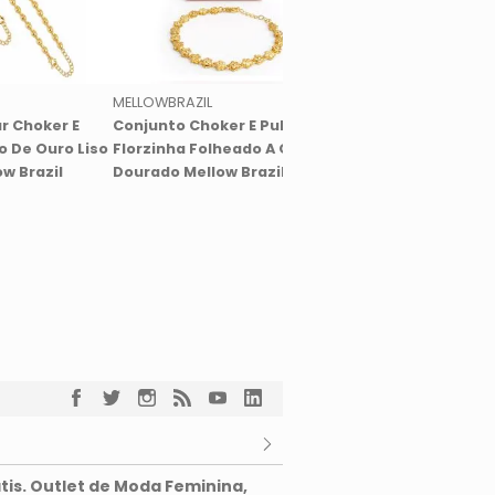
MELLOWBRAZIL
MELLOWBRAZIL
r Choker E
Conjunto Choker E Pulseira
Conjunto Gota Banh
o De Ouro Liso
Florzinha Folheado A Ouro
Ouro Liso Azul Bic M
w Brazil
Dourado Mellow Brazil
Brazil
tis. Outlet de Moda Feminina,