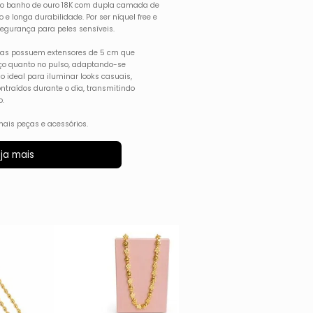
ndo banho de ouro 18K com dupla camada de
 e longa durabilidade. Por ser níquel free e
 segurança para peles sensíveis.
peças possuem extensores de 5 cm que
oço quanto no pulso, adaptando-se
io ideal para iluminar looks casuais,
ntraídos durante o dia, transmitindo
o.
ais peças e acessórios.
ja mais