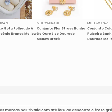
RAZIL
MELLOWBRAZIL
MELLOWBRAZIL
o Gota Folheado A
Conjunto Flor Strass Banho
Conjunto Cola
rcônia Branca Mellow
De Ouro Liso Dourado
Pulseira Banh
Mellow Brazil
Dourado Mello
s marcas na Privalia com até 85% de desconto e frete grá