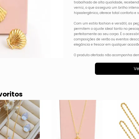
trabalhado de alta qualidade, recebe
verniz, o que assegura um brilho intenso
hipoalergênico, oferece total conforto e
Com um estilo fashion e versátil, as 
permitem o ajuste ideal tanto no pesc
perfeitamente ao seu corpo. É o acessór
composições de verão ou eventos desco
elegância e frescor em qualquer ocasiã
O produto ofertado não acompanha dem
Ve
voritos