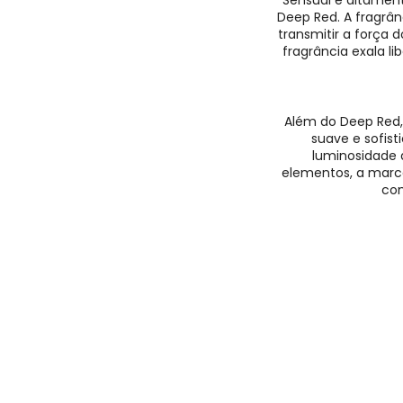
Sensual e altamen
Deep Red. A fragrân
transmitir a força 
fragrância exala 
Além do Deep Red,
suave e sofist
luminosidade 
elementos, a marca
com