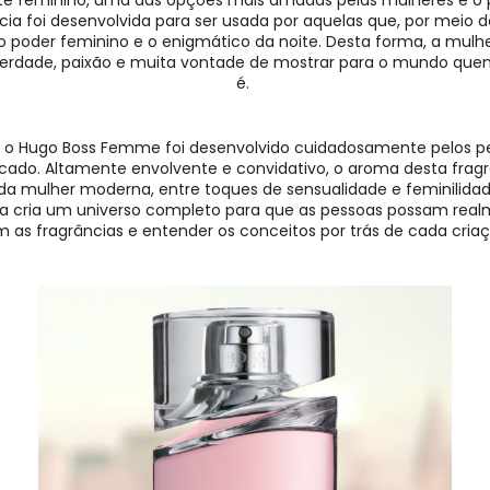
te feminino, uma das opções mais amadas pelas mulheres é o
cia foi desenvolvida para ser usada por aquelas que, por meio
do poder feminino e o enigmático da noite. Desta forma, a mulh
liberdade, paixão e muita vontade de mostrar para o mundo qu
é.
 o Hugo Boss Femme foi desenvolvido cuidadosamente pelos pe
icado. Altamente envolvente e convidativo, o aroma desta fragr
da mulher moderna, entre toques de sensualidade e feminilida
 cria um universo completo para que as pessoas possam realm
 as fragrâncias e entender os conceitos por trás de cada cria