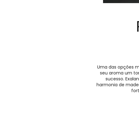
Uma das opções mai
seu aroma um tom
sucesso. Exala
harmonia de madeira
for