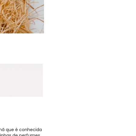
emã que é conhecida
 linhas de perfumes