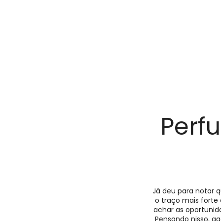
Perf
Já deu para notar 
o traço mais forte
achar as oportunid
Pensando nisso, ag