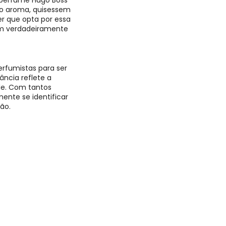
 perfume Hugo Boss
 do aroma, quisessem
er que opta por essa
em verdadeiramente
rfumistas para ser
ância reflete a
de. Com tantos
ente se identificar
ção.