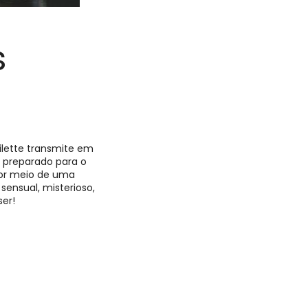
s
ilette transmite em
 preparado para o
por meio de uma
sensual, misterioso,
ser!