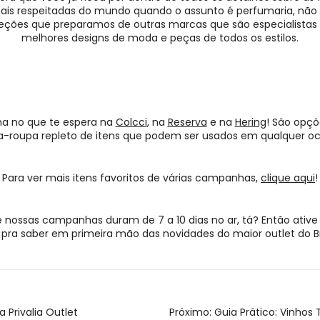
is respeitadas do mundo quando o assunto é perfumaria, não d
ções que preparamos de outras marcas que são especialistas
melhores designs de moda e peças de todos os estilos.
ha no que te espera na
Colcci
, na
Reserva
e na
Hering
! São opçõ
a-roupa repleto de itens que podem ser usados em qualquer oc
Para ver mais itens favoritos de várias campanhas,
clique aqui
!
 nossas campanhas duram de 7 a 10 dias no ar, tá? Então ative 
pra saber em primeira mão das novidades do maior outlet do Br
a Privalia Outlet
Próximo:
Guia Prático: Vinhos 