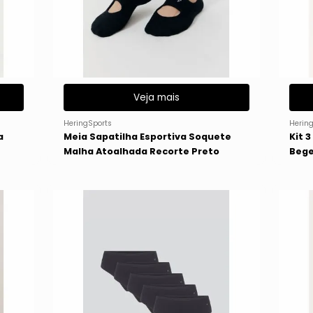
Veja mais
HeringSports
Herin
a
Meia Sapatilha Esportiva Soquete
Kit 
Malha Atoalhada Recorte Preto
Bege