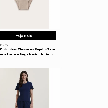
Veja mais
gIntima
2 Calcinhas Clássicas Biquíni Sem
ura Preta e Bege Hering Intima