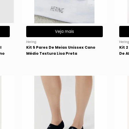
Veja mais
Hering
Herin
l
Kit 5 Pares De Meias Unissex Cano
Kit 
ano
Médio Textura Lisa Preta
De A