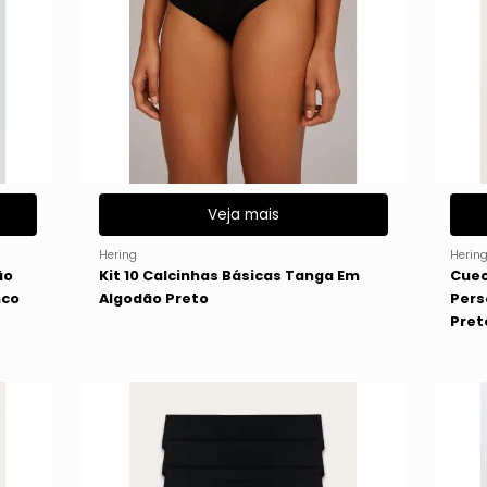
Veja mais
Hering
Herin
ão
Kit 10 Calcinhas Básicas Tanga Em
Cuec
nco
Algodão Preto
Pers
Pret