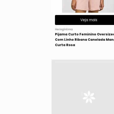
Veja mais
HeringIntima
Pijama Curto Feminino Oversize
Com Linho Ribana Canelada Ma
Curta Rosa