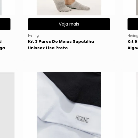
Veja mais
Hering
Herin
d
Kit 3 Pares De Meias Sapatilha
Kit 
nga
Unissex Lisa Preto
Algo