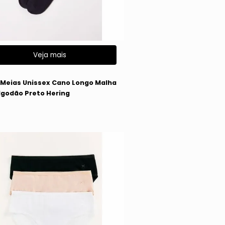
Veja mais
g
2 Meias Unissex Cano Longo Malha
lgodão Preto Hering