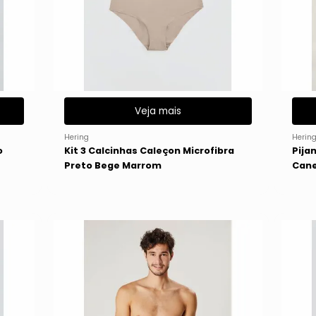
Veja mais
Hering
Herin
o
Kit 3 Calcinhas Caleçon Microfibra
Pija
Preto Bege Marrom
Cane