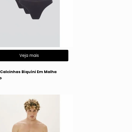
Veja mais
g
3 Calcinhas Biquíni Em Malha
o