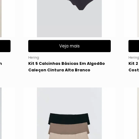
Veja mais
Hering
Herin
m
Kit 5 Calcinhas Básicas Em Algodão
Kit 
Caleçon Cintura Alta Branco
Cost