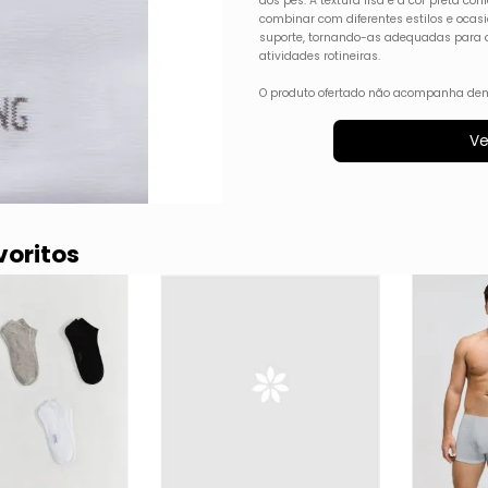
aos pés. A textura lisa e a cor preta con
combinar com diferentes estilos e ocas
suporte, tornando-as adequadas para o d
atividades rotineiras.
O produto ofertado não acompanha dem
Ve
voritos