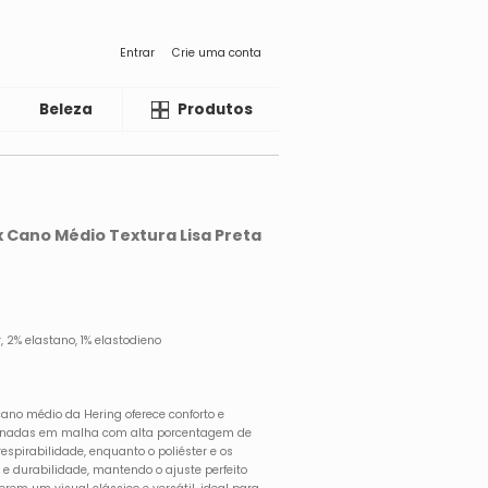
Entrar
Crie uma conta
Beleza
Liquida
Produtos
x Cano Médio Textura Lisa Preta
 2% elastano, 1% elastodieno
cano médio da Hering oferece conforto e
cionadas em malha com alta porcentagem de
spirabilidade, enquanto o poliéster e os
e durabilidade, mantendo o ajuste perfeito