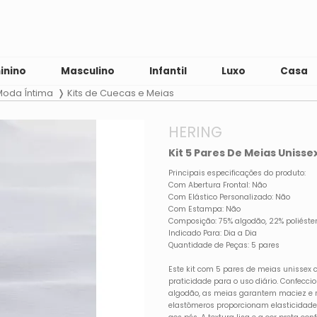
inino
Masculino
Infantil
Luxo
Casa
Moda Íntima
Kits de Cuecas e Meias
HERING
Kit 5 Pares De Meias Unisse
Principais especificações do produto:
Com Abertura Frontal: Não
Com Elástico Personalizado: Não
Com Estampa: Não
Composição: 75% algodão, 22% poliéster,
Indicado Para: Dia a Dia
Quantidade de Peças: 5 pares
Este kit com 5 pares de meias unissex 
praticidade para o uso diário. Confec
algodão, as meias garantem maciez e re
elastômeros proporcionam elasticidade 