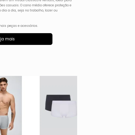
ferem um visual clássico e versátil, ideal para
iões casuais. O cano médio oferece proteção e
ia a dia, seja no trabalho, lazer ou
ais peças e acessórios.
ja mais