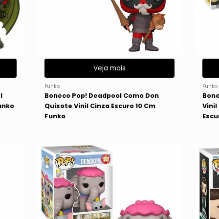
Veja mais
Funko
Funko
l
Boneco Pop! Deadpool Como Don
Bone
unko
Quixote Vinil Cinza Escuro 10 Cm
Vini
Funko
Escu