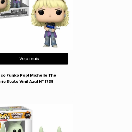
Veja mais
co Funko Pop! Michelle The
ric State Vinil Azul Nº 1738