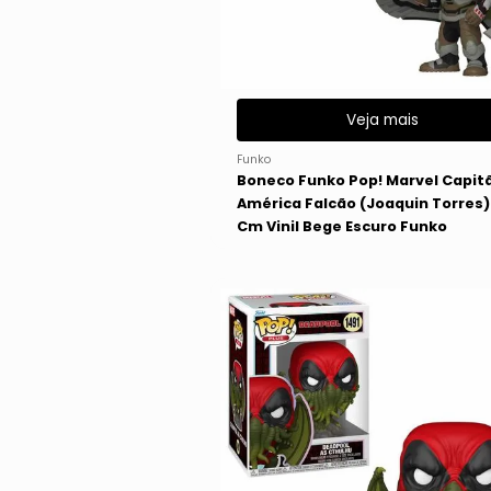
Veja mais
Funko
Boneco Funko Pop! Marvel Capit
América Falcão (Joaquin Torres)
Cm Vinil Bege Escuro Funko