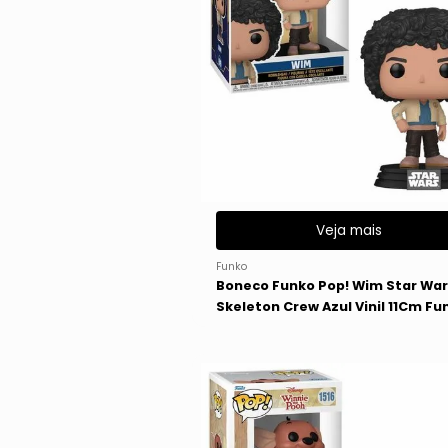
Veja mais
Funko
Boneco Funko Pop! Wim Star Wa
Skeleton Crew Azul Vinil 11Cm Fu