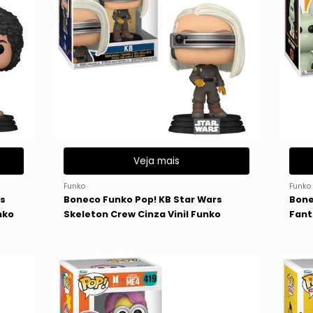
Veja mais
Funko
Funko
rs
Boneco Funko Pop! KB Star Wars
Bone
nko
Skeleton Crew Cinza Vinil Funko
Fant