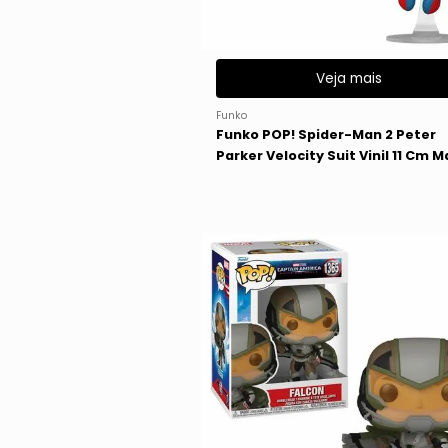
Veja mais
Funko
Funko POP! Spider-Man 2 Peter
Parker Velocity Suit Vinil 11 Cm M