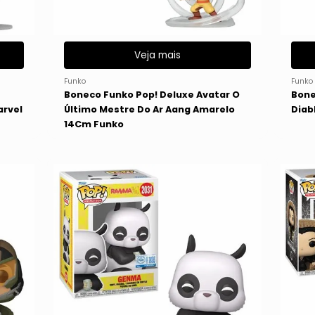
Veja mais
Funko
Funko
Boneco Funko Pop! Deluxe Avatar O
Bone
arvel
Último Mestre Do Ar Aang Amarelo
Diabl
14Cm Funko