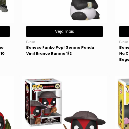
Veja mais
Funko
Funko
ão
Boneco Funko Pop! Genma Panda
Bone
 10
Vinil Branco Ranma 1/2
Na C
Bege