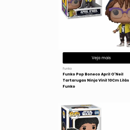
Veja mais
Funko
Funko Pop Boneco April O'Neil
Tartarugas Ninja Vinil 10Cm Lilás
Funko