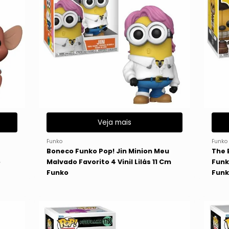
Veja mais
Funko
Funko
Boneco Funko Pop! Jin Minion Meu
The 
o
Malvado Favorito 4 Vinil Lilás 11 Cm
Funk
Funko
Funk