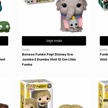
Veja mais
Funko
Funko
Boneco Funko Pop! Disney Sra.
Funk
nil
Jumbo E Dumbo Vinil 13 Cm Lilás
Vini
Funko