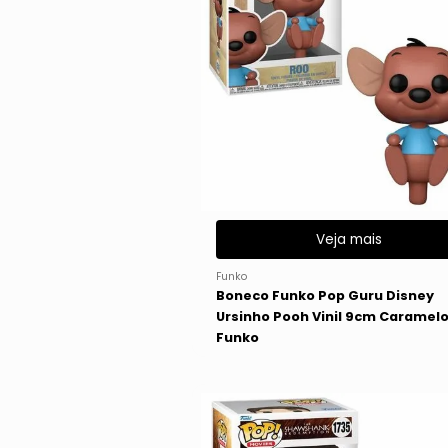
Veja mais
Funko
Boneco Funko Pop Guru Disney
Ursinho Pooh Vinil 9cm Caramel
Funko