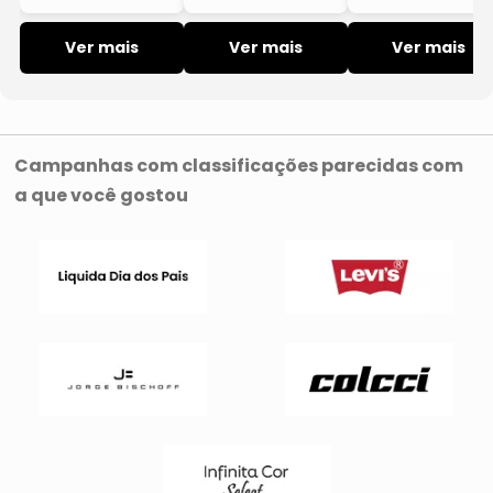
Sonic Azul E
Gamma Babe
Ms Direct
Preto A Partir De
Boneca Ficção
Boneca Super-
Três Anos
Ver mais
Científica Roxo
Ver mais
Herói Rosa E
Ver mais
Candide
Metálico 5-7
Roxo 5-7 Anos
Anos Candide
Candide
Campanhas com classificações parecidas com
a que você gostou