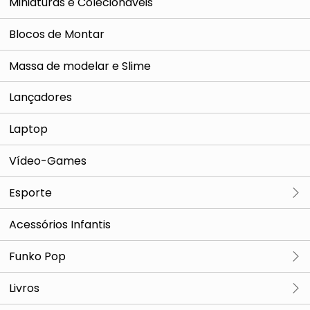
Miniaturas e Colecionáveis
Bonecas Com Acessórios
Hotwheels
Blocos de Montar
Dinossauros e Monstros
Miniaturas e Réplicas
Massa de modelar e Slime
Casa de Boneca e Cenários
Lançadores
Miniaturas
Laptop
Robôs
Vídeo-Games
Esporte
Camping e Aventura
Acessórios Infantis
Cantil
Funko Pop
Ver tudo
Livros