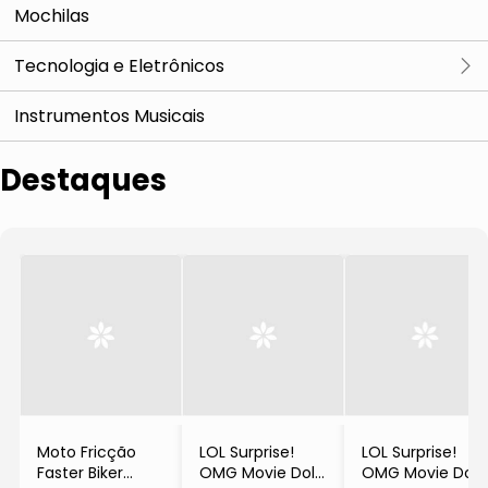
Animes e Desenhos
Formatos Especiais
Mochilas
Livros com
Brinquedo
DC
Tecnologia e Eletrônicos
Disney
Ver tudo
Instrumentos Musicais
Diversos
Computadores e Acessórios
Destaques
Webcams e
Filmes e Séries
Microfones
TV, Som e Imagem
Webcams e
Marvel
Microfones
Caixas de Som
Star Wars
Fones de Ouvido
e Headsets
Moto Fricção
LOL Surprise!
LOL Surprise!
Faster Biker
OMG Movie Doll
OMG Movie Doll