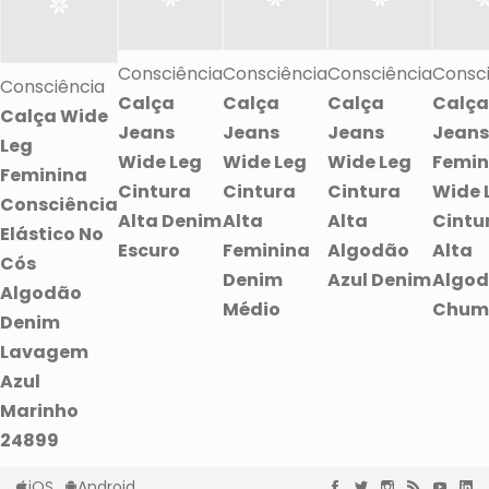
Consciência
Consciência
Consciência
Consc
Consciência
Calça
Calça
Calça
Calça
Calça Wide
Jeans
Jeans
Jeans
Jeans
Leg
Wide Leg
Wide Leg
Wide Leg
Femin
Feminina
Cintura
Cintura
Cintura
Wide 
Consciência
Alta Denim
Alta
Alta
Cintu
Elástico No
Escuro
Feminina
Algodão
Alta
Cós
Denim
Azul Denim
Algo
Algodão
Médio
Chum
Denim
Lavagem
Azul
Marinho
24899
iOS
Android