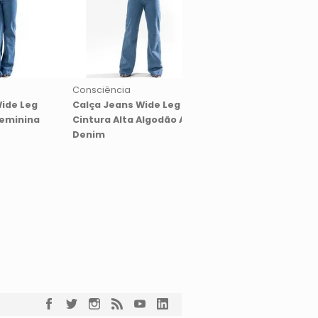
Consciência
Consciência
ide Leg
Calça Jeans Wide Leg
Calça Jeans Femini
Feminina
Cintura Alta Algodão Azul
Leg Cintura Alta Cin
Denim