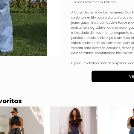
Tipo de Fechamento: Elástico
A Calça Jeans Wide Leg Feminina Cós El
conforto e estilo para o dia a dia casu
jeans garante durabilidade e toque m
resistente e agradável ao uso prolong
e liberdade de movimento, enquanto o c
perfeito e praticidade. A pala em V adi
valorizando a silhueta feminina. Com c
versátil para diversas ocasiões, desde 
descontraídos, combinando facilmente c
O produto ofertado não acompanha dem
Ve
voritos