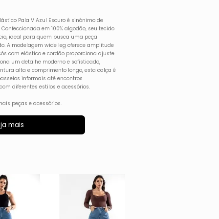
ástico Pala V Azul Escuro é sinônimo de
al. Confeccionada em 100% algodão, seu tecido
acio, ideal para quem busca uma peça
ado. A modelagem wide leg oferece amplitude
ós com elástico e cordão proporciona ajuste
ciona um detalhe moderno e sofisticado,
intura alta e comprimento longo, esta calça é
passeios informais até encontros
om diferentes estilos e acessórios.
ais peças e acessórios.
ja mais