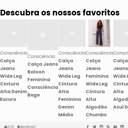
Descubra os nossos favoritos
Consciência
Consciência
Consciência
Consc
Consciência
Calça
Calça
Calça
Calça
Calça Jeans
Jeans
Jeans
Jeans
Jeans
Baloon
Wide Leg
Wide Leg
Feminina
Wide 
Feminina
Cintura
Cintura
Wide Leg
Cintu
Consciência
Alta Denim
Alta
Cintura
Alta
Bege
Escuro
Feminina
Alta
Algo
Denim
Algodão
Azul 
Médio
Chumbo
iOS
Android