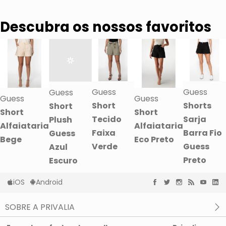
Descubra os nossos favoritos
Guess
Guess
Guess
Guess
Guess
Short
Shorts
Short
Short
Short
Tecido
Sarja
Plush
Alfaiataria
Alfaiataria
Faixa
Barra Fio
Guess
Bege
Eco Preto
Verde
Guess
Azul
Preto
Escuro
iOS
Android
SOBRE A PRIVALIA
O que é a Privalia?