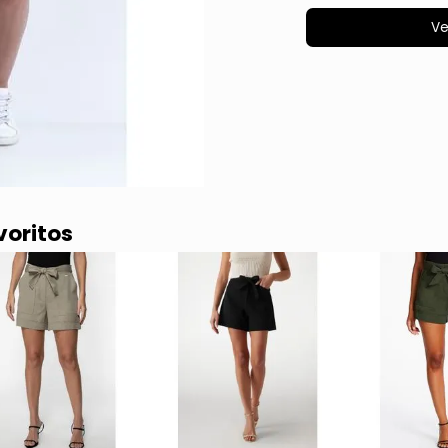
Ve
voritos