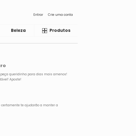
Entrar
Crie uma conta
Beleza
Liquida
Produtos
uro
 a peça queridinha para dias mais amenos!
tável! Aposte!
 certamente te ajudarão a manter a