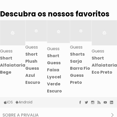
Descubra os nossos favoritos
Guess
Guess
Guess
Guess
Guess
Short
Shorts
Short
Short
Short
Plush
Sarja
Guess
Alfaiataria
Alfaiataria
Guess
Barra Fio
Faixa
Bege
Eco Preto
Azul
Guess
Lyocel
Escuro
Preto
Verde
Escuro
iOS
Android
SOBRE A PRIVALIA