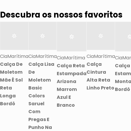
Descubra os nossos favoritos
CiaMarítima
CiaMarítima
CiaMarítima
CiaMarítima
CiaMar
Calça De
Calça Lisa
Calça
Calça Reta
Calça
Moletom
De
Cintura
Estampada
Esta
Mãe É Sol
Moletom
Alta Reta
Arizona
Mont
Reta
Basic
Linho Preto
Marrom
Bordô
Longa
Colors
Azul E
Bordô
Saruel
Branco
Com
Pregas E
Punho Na