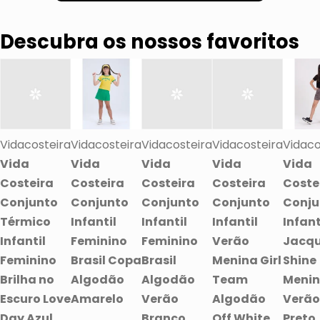
Descubra os nossos favoritos
Vidacosteira
Vidacosteira
Vidacosteira
Vidacosteira
Vidaco
Vida
Vida
Vida
Vida
Vida
Costeira
Costeira
Costeira
Costeira
Coste
Conjunto
Conjunto
Conjunto
Conjunto
Conju
Térmico
Infantil
Infantil
Infantil
Infant
Infantil
Feminino
Feminino
Verão
Jacq
Feminino
Brasil Copa
Brasil
Menina Girl
Shine
Brilha no
Algodão
Algodão
Team
Meni
Escuro Love
Amarelo
Verão
Algodão
Verão
Day Azul
Branco
Off White
Preto