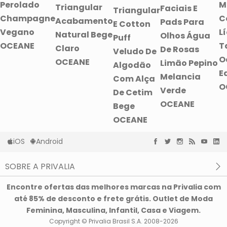
Perolado
M
Triangular
Faciais E
Triangular
Champagne
C
Acabamento
Pads Para
E Cotton
Vegano
L
Natural Bege
Olhos Água
Puff
OCEANE
T
Claro
De Rosas
Veludo De
O
OCEANE
Limão Pepino
Algodão
E
Melancia
Com Alça
O
Verde
De Cetim
OCEANE
Bege
OCEANE
iOS
Android
SOBRE A PRIVALIA
O que é a Privalia?
Encontre ofertas das melhores marcas na Privalia com
Privacidade e Cookies
até 85% de desconto e frete grátis. Outlet de Moda
Condições de uso
Feminina, Masculina, Infantil, Casa e Viagem.
Copyright © Privalia Brasil S.A. 2008-2026