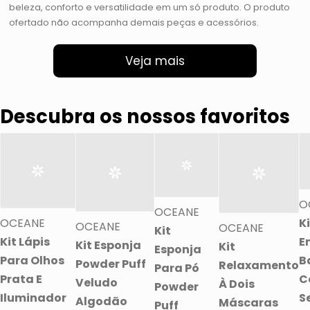
beleza, conforto e versatilidade em um só produto. O produto
ofertado não acompanha demais peças e acessórios.
Veja mais
Descubra os nossos favoritos
O
OCEANE
OCEANE
K
OCEANE
OCEANE
Kit
Kit Lápis
E
Kit Esponja
Kit
Esponja
Para Olhos
B
Powder Puff
Relaxamento
Para Pó
Prata E
C
Veludo
À Dois
Powder
Iluminador
S
Algodão
Máscaras
Puff