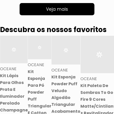
Veja mais
Descubra os nossos favoritos
OCEANE
OCEANE
OCEANE
Kit
Kit Lápis
Kit Esponja
Esponja
OCEANE
Para Olhos
Powder Puff
Para Pó
Kit Paleta De
Prata E
Veludo
Powder
Sombras To Go
Iluminador
Algodão
Puff
Fire 9 Cores
Perolado
Triangular
Triangular
Matte/Cintilan
Champagne
Acabamento
E Cotton
+ Revitalizador