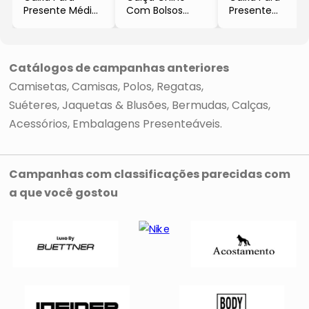
Presente Média
Com Bolsos
Presente
- Preta &
- Bege Claro
Grande
Branca
- Preta &
- 10x40x30cm
Branca
- 12x50x40cm
Catálogos de campanhas anteriores
Camisetas
Camisas
Polos
Regatas
Suéteres, Jaquetas & Blusões
Bermudas
Calças
Acessórios
Embalagens Presenteáveis
Campanhas com classificações parecidas com
a que você gostou