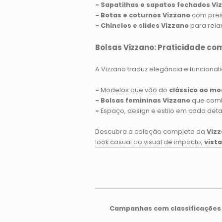
- Sapatilhas e sapatos fechados Vi
- Botas e coturnos Vizzano
com pres
- Chinelos e slides Vizzano
para rela
Bolsas Vizzano: Praticidade co
A Vizzano traduz elegância e funciona
-
Modelos que vão do
clássico ao m
- Bolsas femininas Vizzano
que comb
-
Espaço, design e estilo em cada det
Descubra a coleção completa da
Viz
look casual ao visual de impacto,
vist
Campanhas com classificações 