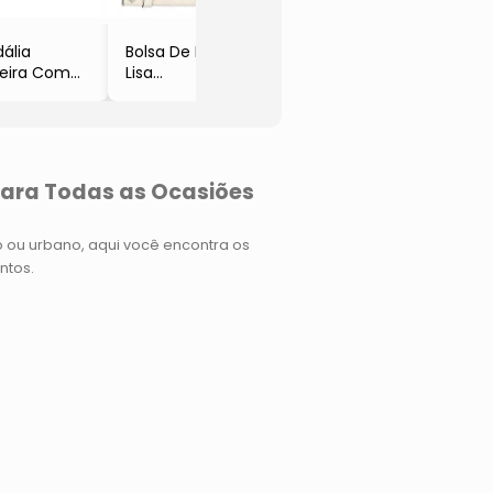
- Vizzano
ália
Bolsa De Mão
teira Com
Lisa
s
- Off White
ateada
- Vizzano
oleca
para Todas as Ocasiões
do ou urbano, aqui você encontra os
ntos.