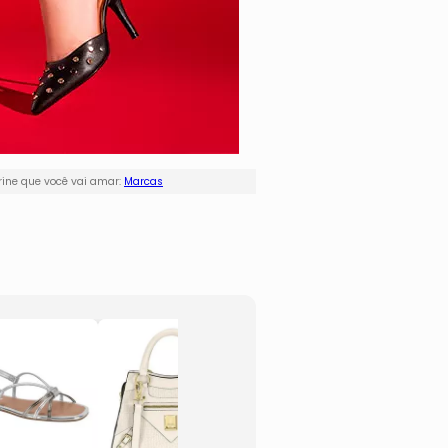
rine que você vai amar:
Marcas
Bolsa
Sandál
Transversal
Raste
Com Strass
Pedrar
- Preta
- Pret
- 28x23x15cm
- Mol