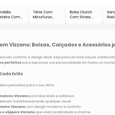
ndália
Tênis Com
Bolsa Clutch
Sand
steira Com
Microfuros
Com Strass
Ras
ras
- Branco &
- Off White
Tira
Preta
Marrom
- Vizzano
- Pr
Moleca
- Moleca
- M
com Vizzano: Bolsas, Calçados e Acessórios 
sível, conforto e design atual. Seja para um look casual, sofistica
no perfeitos
para expressar sua personalidade em todos os mome
Cada Estilo
elos pensados para o seu ritmo:
tamancos Vizzano
para dias leves e estilosos
elevam instantaneamente qualquer visual
minino Vizzano
com design moderno e conforto
s e slippers Vizzano
que unem praticidade e charme