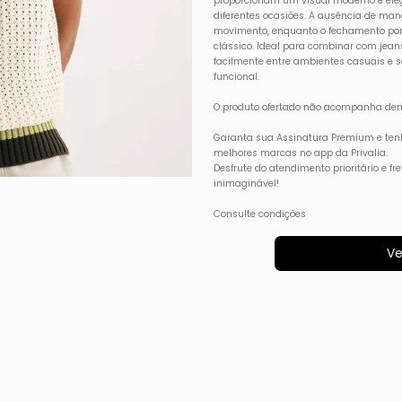
proporcionam um visual moderno e eleg
diferentes ocasiões. A ausência de man
movimento, enquanto o fechamento por
clássico. Ideal para combinar com jeans,
facilmente entre ambientes casuais e so
funcional.
O produto ofertado não acompanha dem
Garanta sua Assinatura Premium e ten
melhores marcas no app da Privalia.
Desfrute do atendimento prioritário e f
inimaginável!
Consulte condições
Ve