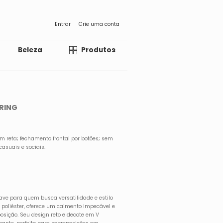
Entrar
Crie uma conta
Beleza
Liquida
Produtos
ERING
m reta; fechamento frontal por botões; sem
casuais e sociais.
have para quem busca versatilidade e estilo
poliéster, oferece um caimento impecável e
posição. Seu design reto e decote em V