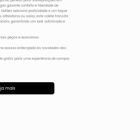
ante, perfeito para sobreposições em
gas garante conforto e liberdade de
 botões adiciona praticidade e um toque
 alfaiataria ou saias, este colete transita
ciais, garantindo um look sofisticado e
ais peças e acessórios.
ha acesso antecipado às novidades das
rete grátis para uma experiência de compra
ja mais