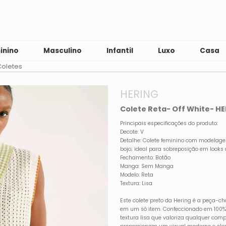
inino
Masculino
Infantil
Luxo
Casa
oletes
HERING
Colete Reta- Off White- H
Principais especificações do produto:
Decote: V
Detalhe: Colete feminino com modelage
bojo; ideal para sobreposição em looks 
Fechamento: Botão
Manga: Sem Manga
Modelo: Reta
Textura: Lisa
Este colete preto da Hering é a peça-c
em um só item. Confeccionado em 100% 
textura lisa que valoriza qualquer com