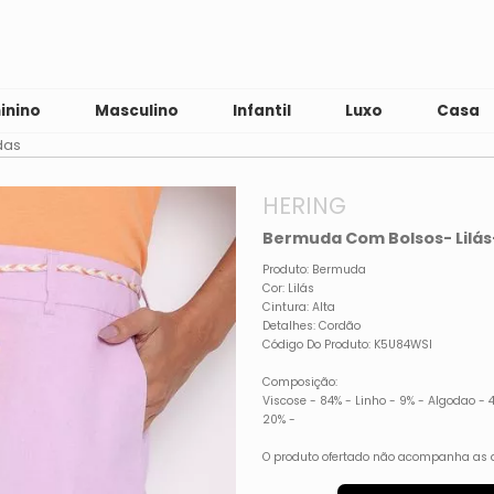
inino
Masculino
Infantil
Luxo
Casa
das
HERING
Bermuda Com Bolsos- Lilás
Produto: Bermuda
Cor: Lilás
Cintura: Alta
Detalhes: Cordão
Código Do Produto: K5U84WSI
Composição:
Viscose - 84% - Linho - 9% - Algodao - 4
20% -
O produto ofertado não acompanha as 