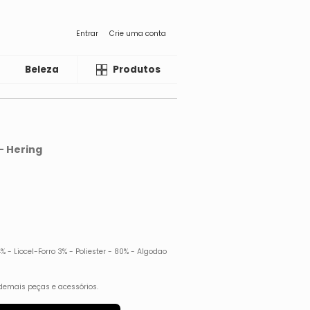
Entrar
Crie uma conta
Beleza
Liquida
Produtos
- Hering
% - Liocel-Forro 3% - Poliester - 80% - Algodao
demais peças e acessórios.