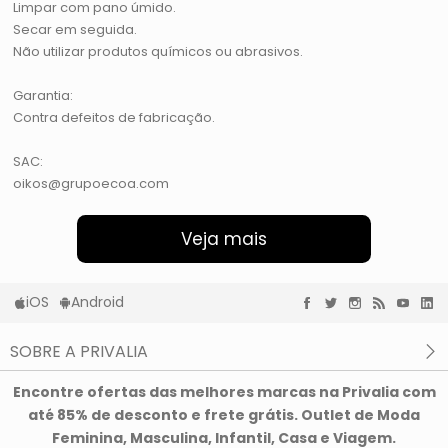
Limpar com pano úmido.
Secar em seguida.
Não utilizar produtos químicos ou abrasivos.
Garantia:
Contra defeitos de fabricação.
SAC:
oikos@grupoecoa.com
Veja mais
iOS
Android
SOBRE A PRIVALIA
O que é a Privalia?
Encontre ofertas das melhores marcas na Privalia com
Privacidade e Cookies
até 85% de desconto e frete grátis. Outlet de Moda
Condições de uso
Feminina, Masculina, Infantil, Casa e Viagem.