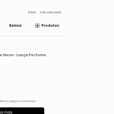
Entrar
Crie uma conta
Beleza
Liquida
Produtos
de Neon- Lança Perfume
demais peças e acessórios.
ja mais