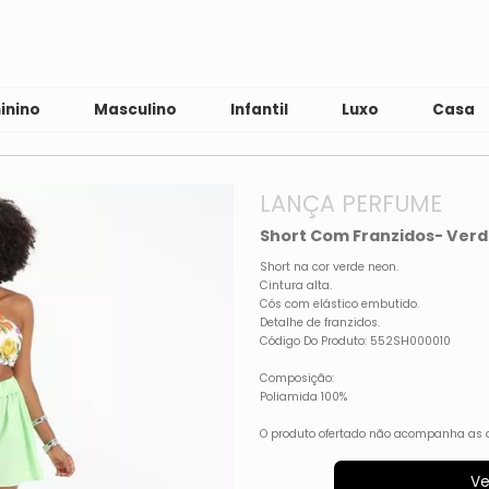
inino
Masculino
Infantil
Luxo
Casa
LANÇA PERFUME
Short Com Franzidos- Ver
Short na cor verde neon.
Cintura alta.
Cós com elástico embutido.
Detalhe de franzidos.
Código Do Produto: 552SH000010
Composição:
Poliamida 100%
O produto ofertado não acompanha as 
Ve