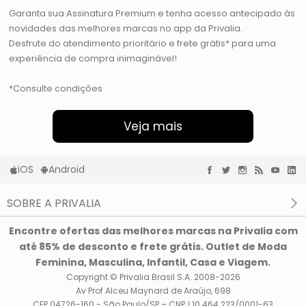
Garanta sua Assinatura Premium e tenha acesso antecipado às
novidades das melhores marcas no app da Privalia.
Desfrute do atendimento prioritário e frete grátis* para uma
experiência de compra inimaginável!
*Consulte condições
Veja mais
iOS
Android
SOBRE A PRIVALIA
O que é a Privalia?
Encontre ofertas das melhores marcas na Privalia com
Privacidade e Cookies
até 85% de desconto e frete grátis. Outlet de Moda
Condições de uso
Feminina, Masculina, Infantil, Casa e Viagem.
Copyright © Privalia Brasil S.A. 2008-2026
Av Prof Alceu Maynard de Araújo, 698
CEP 04726-160 - São Paulo/SP – CNPJ 10.464.223/0001-63