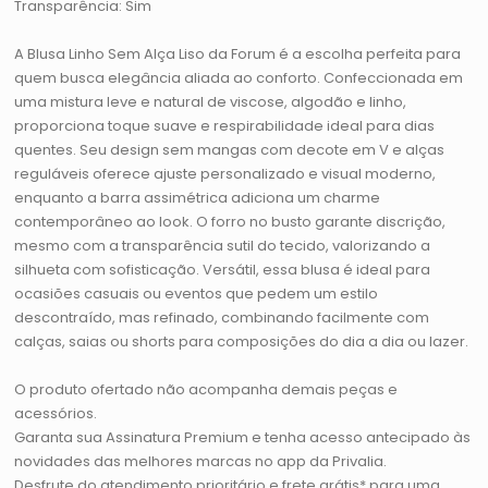
Transparência: Sim
A Blusa Linho Sem Alça Liso da Forum é a escolha perfeita para
quem busca elegância aliada ao conforto. Confeccionada em
uma mistura leve e natural de viscose, algodão e linho,
proporciona toque suave e respirabilidade ideal para dias
quentes. Seu design sem mangas com decote em V e alças
reguláveis oferece ajuste personalizado e visual moderno,
enquanto a barra assimétrica adiciona um charme
contemporâneo ao look. O forro no busto garante discrição,
mesmo com a transparência sutil do tecido, valorizando a
silhueta com sofisticação. Versátil, essa blusa é ideal para
ocasiões casuais ou eventos que pedem um estilo
descontraído, mas refinado, combinando facilmente com
calças, saias ou shorts para composições do dia a dia ou lazer.
O produto ofertado não acompanha demais peças e
acessórios.
Garanta sua Assinatura Premium e tenha acesso antecipado às
novidades das melhores marcas no app da Privalia.
Desfrute do atendimento prioritário e frete grátis* para uma