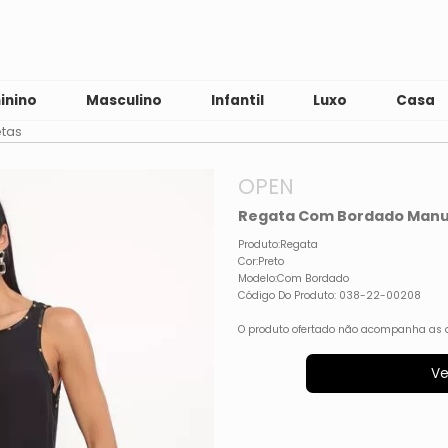
inino
Masculino
Infantil
Luxo
Casa
tas
OPEN
Regata Com Bordado Manu
Produto:Regata
Cor:Preto
Modelo:Com Bordado
Código Do Produto: 038-22-00208
O produto ofertado não acompanha as 
Ve