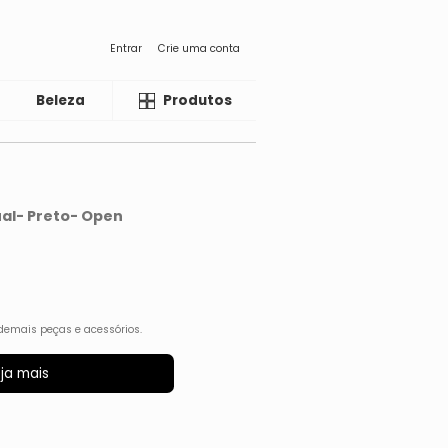
Entrar
Crie uma conta
Beleza
Liquida
Produtos
al- Preto- Open
demais peças e acessórios.
ja mais