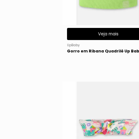
Veja mais
UpBaby
Gorro em Ribana Quadrilê Up Ba