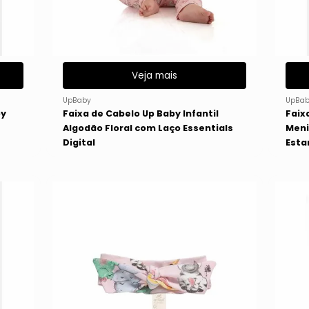
Veja mais
UpBaby
UpBab
by
Faixa de Cabelo Up Baby Infantil
Faix
Algodão Floral com Laço Essentials
Meni
Digital
Est