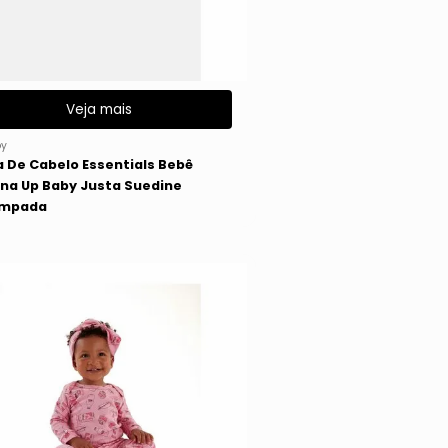
Veja mais
y
a De Cabelo Essentials Bebê
na Up Baby Justa Suedine
ampada