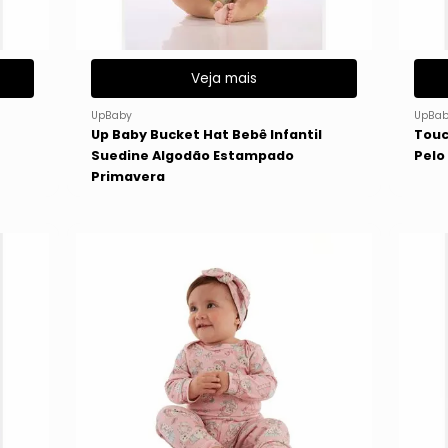
Veja mais
UpBaby
UpBab
Up Baby Bucket Hat Bebê Infantil
Touc
Suedine Algodão Estampado
Pelo
Primavera