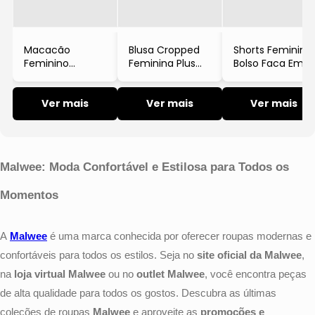
Camiseta
Bermuda
Camisola e
Pijama
Regata
Pijama
Conjunto
Calça
Babydoll
Calça
Calça
Pijama
Camisa
Pijama
Macacão
Blusa Cropped
Shorts Feminino
Legging
Legging
Feminino
Feminina Plus
Bolso Faca Em
Calça
Camiseta e
Calça
Estampado Gola
Size Manga
Tricoline
Short e
Saia
Regata
V Com Cinto Em
Longa Em Malha
Legging
Legging
Bermuda
Viscolinho
Ver mais
Viscolinho
Ver mais
Ver mais
Short e
Casaco e
Short e
Saia
Stretch
Bermuda
Jaqueta
Bermuda
Short e
Polo
Blusa
Bermuda
Malwee: Moda Confortável e Estilosa para Todos os
Camiseta
Blazer e Colete
Momentos
Regata e
Blusa
Cropped
Camiseta
A
Malwee
é uma marca conhecida por oferecer roupas modernas e
Top
Casaco e
confortáveis para todos os estilos. Seja no
site oficial da Malwee
,
Jaqueta
na
loja virtual Malwee
ou no
outlet Malwee
, você encontra peças
Polo
de alta qualidade para todos os gostos. Descubra as últimas
Regata e
coleções de roupas
Malwee
e aproveite as
promoções e