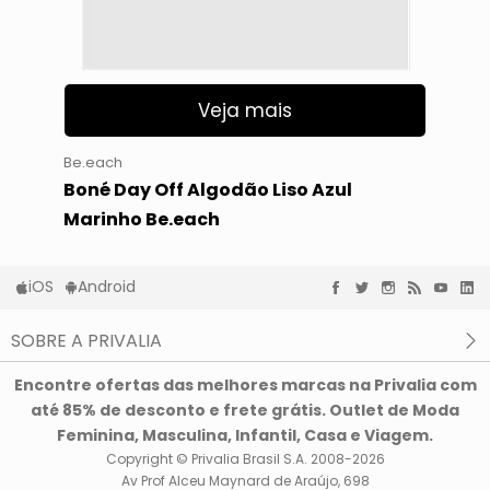
Veja mais
Be.each
Boné Day Off Algodão Liso Azul
Marinho Be.each
iOS
Android
SOBRE A PRIVALIA
O que é a Privalia?
Encontre ofertas das melhores marcas na Privalia com
Privacidade e Cookies
até 85% de desconto e frete grátis. Outlet de Moda
Condições de uso
Feminina, Masculina, Infantil, Casa e Viagem.
Copyright © Privalia Brasil S.A. 2008-2026
Av Prof Alceu Maynard de Araújo, 698