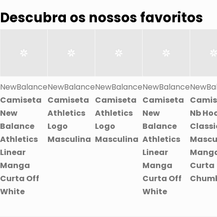
Descubra os nossos favoritos
NewBalance
NewBalance
NewBalance
NewBalance
NewBa
Camiseta
Camiseta
Camiseta
Camiseta
Camis
New
Athletics
Athletics
New
Nb Ho
Balance
Logo
Logo
Balance
Classi
Athletics
Masculina
Masculina
Athletics
Mascu
Linear
Linear
Mang
Manga
Manga
Curta
Curta Off
Curta Off
Chum
White
White