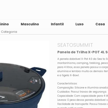
inino
Masculino
Infantil
Luxo
Casa
 Categoria
SEATOSUMMIT
Panela de Trilha X-POT 4L 
A panela dobrável X-Pot 4.0 da Sea to 
montanhismo, camping, trekking, pesc
para 4 litros, essa panela possui o cor
alumínio e lembra muito os demais iten
e a tigela X-Bowl.
Características:
Composição: Silicone e Alumínio anodi
Cuidados: Possui travas de segurança.
Capacidade: Com capacidade para 4 lit
Leveza: O peso dessa panela dobrável 
Facilidade de transporte: Possui travas