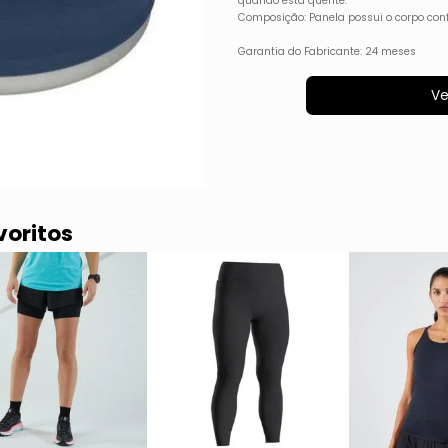
quando está quente.
Composição: Panela possui o corpo conf
Garantia do Fabricante: 24 meses
Ve
voritos