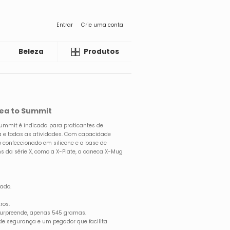
Entrar
Crie uma conta
Beleza
Liquida
Produtos
Sea to Summit
Summit é indicada para praticantes de
a e todas as atividades. Com capacidade
po confeccionado em silicone e a base de
s da série X, como a X-Plate, a caneca X-Mug
zado.
ros.
surpreende, apenas 545 gramas.
 de segurança e um pegador que facilita