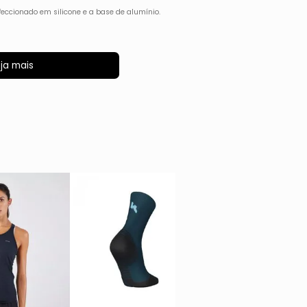
eccionado em silicone e a base de alumínio.
ja mais