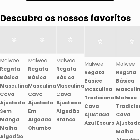
Descubra os nossos favoritos
Malwee
Malwee
Malwee
Malwee
Malwee
Regata
Regata
Regata
Regata
Regata
Básica
Básica
Básica
Básica
Básica
Masculina
Masculina
Masculina
Masculina
Masculi
Cava
Cava
Cava
Tradicional
Malwee
Ajustada
Ajustada
Ajustada
Cava
Tradicio
Sem
Em
Algodão
Ajustada
Cava
Manga
Algodão
Branco
Azul Escuro
Ajustad
Malha
Chumbo
Malha
Algodão
Algodão