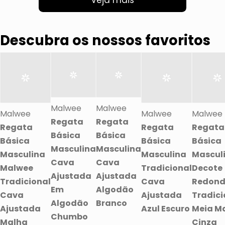
Veja mais
Descubra os nossos favoritos
Malwee
Malwee
Malwee
Malwee
Malwee
Regata
Regata
Regata
Regata
Regata
Básica
Básica
Básica
Básica
Básica
Masculina
Masculina
Masculina
Masculina
Mascul
Cava
Cava
Malwee
Tradicional
Decote
Ajustada
Ajustada
Tradicional
Cava
Redon
Em
Algodão
Cava
Ajustada
Tradici
Algodão
Branco
Ajustada
Azul Escuro
Meia M
Chumbo
Malha
Cinza