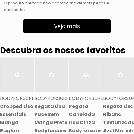
O produto ofertado não acompanha demais peças e
acessórios.
Veja mais
Descubra os nossos favoritos
BODYFORSURE
BODYFORSURE
BODYFORSURE
BODYFORSU
Cropped Liso
Regata Lisa
Regata
Regata Lisa
Essentials
Pace Sem
Canelada
Ribana
Manga
Manga Preto
Lisa Cinza
Texturizad
Raglan
Bodyforsure
Bodyforsure
Azul Marinh