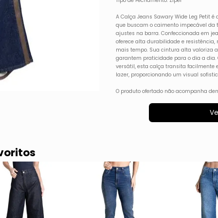
Tipo de Fechamento: Zíper
A Calça Jeans Sawary Wide Leg Petit é 
que buscam o caimento impecável da t
ajustes na barra. Confeccionada em j
oferece alta durabilidade e resistência
mais tempo. Sua cintura alta valoriza a
garantem praticidade para o dia a di
versátil, esta calça transita facilment
lazer, proporcionando um visual sofist
O produto ofertado não acompanha dem
Ve
voritos