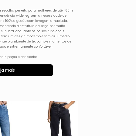
a escolha perfeita para mulheres de até 1,65m
endência wide leg sem a necessidade de
eans 100% algodão com lavagem amaciada,
, mantendo a estrutura da peça por muito
 silhueta, enquanto os bolsos funcionais
a. Com um design moderno e tom azul médio
e entre o ambiente de trabalho e momentos de
icado e extremamente confortável.
ais peças e acessórios.
ja mais