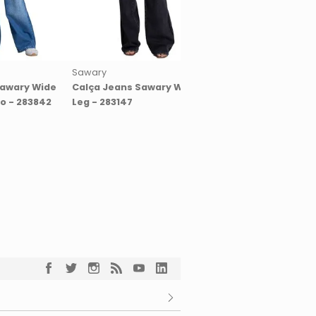
Sawary
Sawary
Sawary Wide
Calça Jeans Sawary Wide
Calça Jeans Sawary 
ho - 283842
Leg - 283147
- 283231