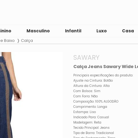
inino
Masculino
Infantil
Luxo
Casa
de Baixo
Calça
SAWARY
Calça Jeans Sawary Wide Le
Principais especificações do produto:
Ajuste na Cintura: Botão
Altura da Cintura: Alta
Com Bolsos: Sim
Com Forro: Não
Composição: 100% ALGODÃO
Comprimento: Longa
Estampa: Liso
Indicado Para: Casual
Modelagem: Reta
Tecido Principal: Jeans
Tipo de Barra: Tradicional