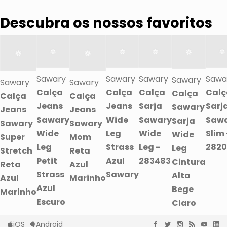
Descubra os nossos favoritos
Sawary
Sawary
Sawary
Sawa
Sawary
Sawary
Sawary
Calça
Calça
Calça
Calç
Calça
Calça
Calça
Jeans
Jeans
Sarja
Sarj
Sawary
Jeans
Jeans
Sawary
Wide
Sawary
Saw
Sarja
Sawary
Sawary
Wide
Leg
Wide
Slim 
Wide
Super
Mom
Leg
Strass
Leg -
282
Leg
Stretch
Reta
Petit
Azul
283483
Cintura
Reta
Azul
Strass
Sawary
Alta
Azul
Marinho
Azul
Bege
Marinho
Escuro
Claro
iOS
Android