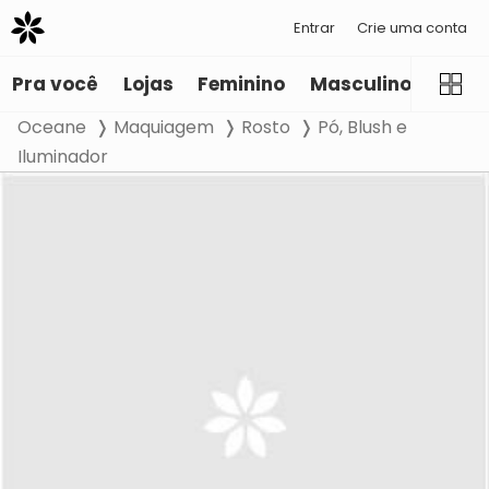
Entrar
Crie uma conta
Pra você
Lojas
Feminino
Masculino
Infant
Oceane
Maquiagem
Rosto
Pó, Blush e
Iluminador