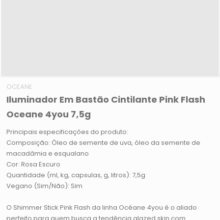
OCEANE
Iluminador Em Bastão Cintilante Pink Flash
Oceane 4you 7,5g
Principais especificações do produto:
Composição: Óleo de semente de uva, óleo da semente de
macadâmia e esqualano
Cor: Rosa Escuro
Quantidade (ml, kg, capsulas, g, litros): 7,5g
Vegano (Sim/Não): Sim
O Shimmer Stick Pink Flash da linha Océane 4you é o aliado
perfeito para quem busca a tendência glazed skin com