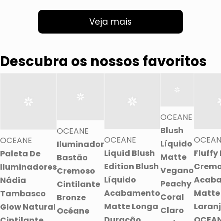
Veja mais
Descubra os nossos favoritos
OCEANE
Blush
OCEANE
OCEANE
OCEAN
OCEANE
Líquido
Iluminador
Liquid Blush
Fluffy
Paleta De
Matte
Bastão
Edition Blush
Crem
Iluminadores
Vegano
Cremoso
Líquido
Acab
Nádia
Peachy
Cintilante
Acabamento
Matte
Tambasco
Coral
Bronze
Matte Longa
Laran
Glow Natural
Claro
Océane
Duração
OCEA
Cintilante