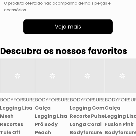
O produto ofertado não acompanha demais peças e
acessórios.
Veja mais
Descubra os nossos favoritos
BODYFORSURE
BODYFORSURE
BODYFORSURE
BODYFORSU
Legging Lisa
Calça
Legging Com
Calça
Mesh
Legging Lisa
Recorte Pulse
Legging Lis
Recortes
Pró Body
Longa Coral
Fusion Pink
Tule Off
Peach
Bodyforsure
Bodyforsur