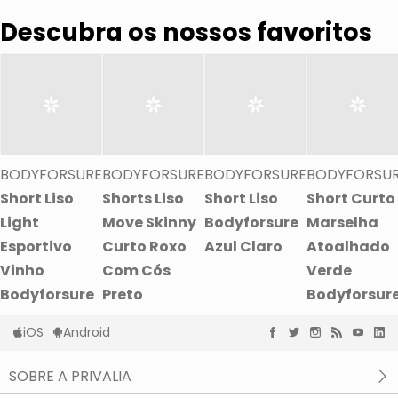
Descubra os nossos favoritos
BODYFORSURE
BODYFORSURE
BODYFORSURE
BODYFORSU
Short Liso
Shorts Liso
Short Liso
Short Curto
Light
Move Skinny
Bodyforsure
Marselha
Esportivo
Curto Roxo
Azul Claro
Atoalhado
Vinho
Com Cós
Verde
Bodyforsure
Preto
Bodyforsur
iOS
Android
SOBRE A PRIVALIA