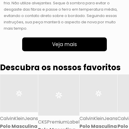
fria. Não utilize alvejantes. Seque à sombra para evitar o
desgaste das fibras e passe o ferro em temperatura média,
evitando o contato direto sobre o bordado. Seguindo essas
instruções, sua peça manterá o aspecto de nova por muito
mais tempo.
Veja mais
Descubra os nossos favoritos
CalvinKleinJeans
CalvinKleinJeans
Calv
CKSPremiumLabel
Polo Masculina
Polo Masculina
Polo