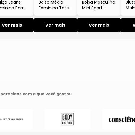
lça Jeans
Bolsa Média
Bolsa Masculina
Blus
minina Barrel
Feminina Tote
Mini Sport
Mal
om Pence
Bag Calvin Klein
Essentials
Calv
ul Calvin Klein
Jeans Couro
Transversal
Jea
ans
Ver mais
Granulado
Ver mais
Calvin Klein
Ver mais
Tee
Laranja
Jeans Caqui
Cur
Claro
Clar
parecidas com a que você gostou