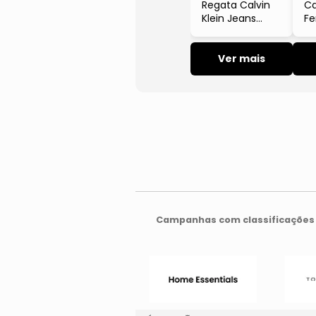
Regata Calvin
Ca
Klein Jeans
Fe
Ribana Logo
C
Monograma
Az
Preto
Ver mais
Je
Campanhas com classificações 