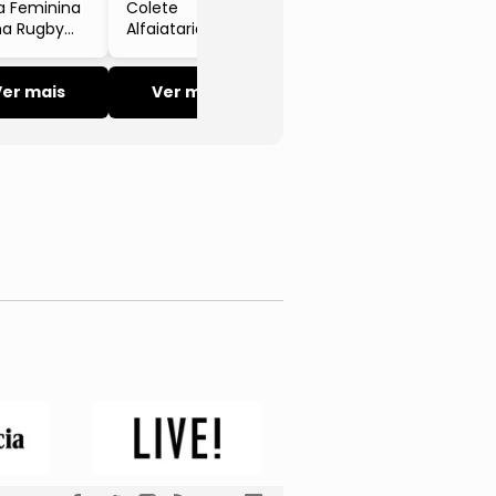
a Feminina
Colete
ha Rugby
Alfaiataria Risca
in Klein
De Giz Sem
ns Muscle
Manga Marrom
 Manga
Ver mais
Escuro Calvin
Ver mais
ta Amarelo
Klein Jeans
o