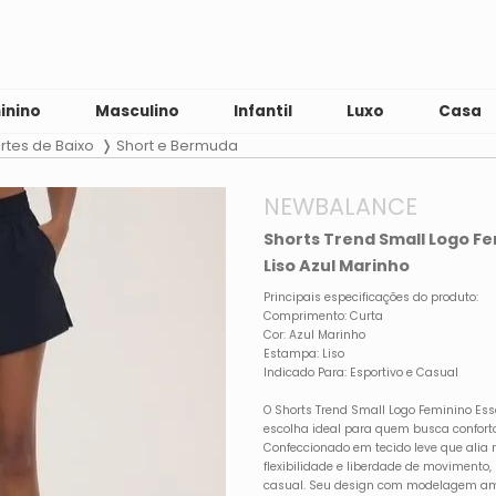
inino
Masculino
Infantil
Luxo
Casa
rtes de Baixo
Short e Bermuda
NEWBALANCE
Shorts Trend Small Logo Fe
Liso Azul Marinho
Principais especificações do produto:
Comprimento: Curta
Cor: Azul Marinho
Estampa: Liso
Indicado Para: Esportivo e Casual
O Shorts Trend Small Logo Feminino Ess
escolha ideal para quem busca conforto
Confeccionado em tecido leve que alia n
flexibilidade e liberdade de movimento, 
casual. Seu design com modelagem ampl