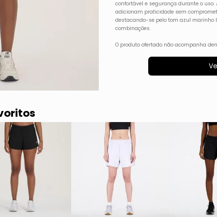
confortável e segurança durante o uso.
adicionam praticidade sem compromete
destacando-se pelo tom azul marinho 
combinações.
O produto ofertado não acompanha dem
Ve
voritos