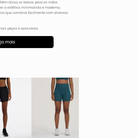
 Além disso, os bolsos para as mãos
r a estética minimalista e moderna,
liso que combina facilmente com diversas
ais peças e acessórios.
ja mais