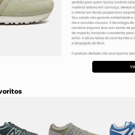
perfeita para quem busca conforto alia
material externo em camurça, oferece d
o interior em tecido proporciona respira
Seu solado reto garante estabilidade e
dia e ocasiões casuais. A tecnologia 
combina espuma leve com borda de pol
de impacto, tornando-o excelente para
estilo. A altura baixa do cano facilita
e despojado do tênis.
O produto ofertado não acompanha dem
Ve
voritos