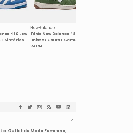
NewBalance
NewBalance
lance 480 Low
Tênis New Balance 480 Low
Tênis New Balance 
 E Sintético
Unissex Couro E Camurça
Masculino Couro E S
Verde
Bege E Branco
tis. Outlet de Moda Feminina,