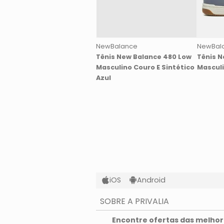
NewBalance
NewBal
Tênis New Balance 480 Low
Tênis N
Masculino Couro E Sintético
Masculi
Azul
iOS
Android
SOBRE A PRIVALIA
O que é a Privalia?
Encontre ofertas das melhore