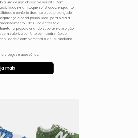
do a um design clássico e versátil. Com
urabilidade e um toque sofisticado, enquanto
bilidade e conforto durante o uso prolongado.
 segurança a cada passo, ideal para o dia a
de amortecimento ENCAP na entressola
iuretano, proporcionando suporte e absorção
 quem valoriza conforto sem abrir mão do
 a mobilidade e complementa o visual moderno
ais peças e acessórios.
ja mais