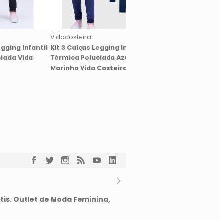
Vidacosteira
Vidacosteira
egging Infantil
Kit 3 Calças Legging Infantil
Kit 3 Calças Legging 
iada Vida
Térmica Peluciada Azul
Térmica Peluciada A
Marinho Vida Costeira
Claro Vida Costeira
tis. Outlet de Moda Feminina,