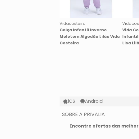
Vidacosteira
Vidacos
Calça Infantil Inverno
Vida Co
Moletom Algodão Lilás Vida
Infanti
Costeira
Lisa Lil
iOS
Android
SOBRE A PRIVALIA
O que é a Privalia?
Encontre ofertas das melhore
Privacidade e Cookies