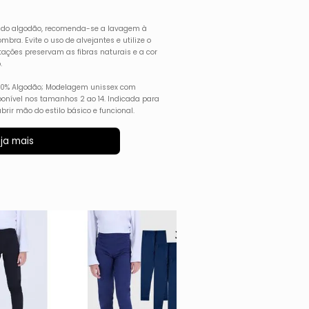
z do algodão, recomenda-se a lavagem à
ra. Evite o uso de alvejantes e utilize o
tações preservam as fibras naturais e a cor
.
100% Algodão; Modelagem unissex com
onível nos tamanhos 2 ao 14. Indicada para
ir mão do estilo básico e funcional.
ja mais