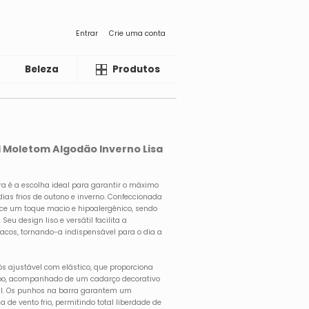
Entrar
Crie uma conta
Beleza
Liquida
Produtos
il Moletom Algodão Inverno Lisa
ra é a escolha ideal para garantir o máximo
dias frios de outono e inverno. Confeccionada
ce um toque macio e hipoalergênico, sendo
Seu design liso e versátil facilita a
cos, tornando-a indispensável para o dia a
ós ajustável com elástico, que proporciona
orpo, acompanhado de um cadarço decorativo
al. Os punhos na barra garantem um
e vento frio, permitindo total liberdade de