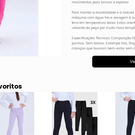
movimentos para brincar e explorar.
Para manter a durabilidade e a macie
máquina com água fria e secagem à somb
ferro em temperatura baixa. Estas orien
vibrante da peça por muito mais tempo
Especificações Técnicas: Composição 
punhos; Sem bolsos; Estampa lisa; Disp
crianças que buscam bem-estar sem abr
Ve
voritos