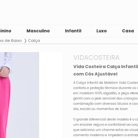
inino
Masculino
Infantil
Luxo
Casa
es de Baixo
Calça
VIDACOSTEIRA
Vida Costeira Calça Infant
com Cós Ajustável
A Calça Infantil de Moletom Vida Costei
conforto e proteção térmica durante os 
em moletom 100% algodão, a peça ofere
gentil com a pele sensível das crianças. 
combinação com diversas blusas e casa
dia, escola ou momentos de lazer.
O grande diferencial deste modelo é o c
um encaixe seguro e confortável ao c
que adiciona um charme extra ao visu
caimento moderno e impedem a entrada d