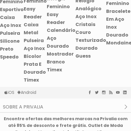
Relógio
Feminino
Feminino
Feminino
Feminino
Analógico
Easy
Esportivo
Bracelete
Easy
Aço Inox
Reader
Caixa
Em Aço
Reader
Cristais
Caixa
Aço Inox
Inox
Calendário
Couro
Metal
Pulseira
Dourado
Aço
Texturizado
Pulseira
Silicone
Mondain
Dourado
Dourado
Aço Inox
Preto
Mostrador
Guess
Bicolor
Speedo
Branco
Prata E
Timex
Dourado
Timex
iOS
Android
SOBRE A PRIVALIA
O que é a Privalia?
Encontre ofertas das melhores marcas na Privalia com
Privacidade e Cookies
até 85% de desconto e frete grátis. Outlet de Moda
Condições de uso