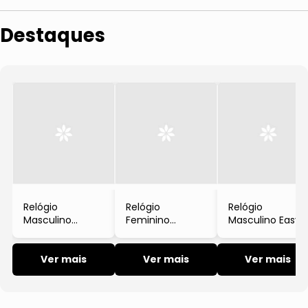
Destaques
Relógio
Relógio
Relógio
Masculino
Feminino
Masculino Easy
Anadigi Aço Inox
Esportivo Caixa
Reader
Dourado
Aço Inox Pulseira
Analógico Em
Speedo
Ver mais
Silicone Preto
Ver mais
Metal Bicolor
Ver mais
Speedo
Prata E Dourado
Timex