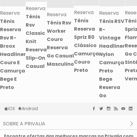
Reserva
Reserva
Rese
Reserva
Reserva
Reserva
Tênis
Tênis
Têni
Tênis
Tênis RSV
Tênis Rsv
Rsv
Reserva
Spri
Reserva
R-
Worker
Classic
Spriz 80
Fla
Rsv R-
Vintage
Couro
Knit
Clássico
Rese
Broox
Headliner
Reserva
Reserva
Camurça
Go C
Headliner
Nylon
Go Casual
Slip-On
Couro
Sint
Couro E
Camurça
Masculino
Casual
Preto
Pret
Camurça
Preto
Ver
Bege E
Bege
Preto
Reserva
Go
iOS
Android
SOBRE A PRIVALIA
O que é a Privalia?
Encontre ofertas das melhores marcas na Privalia com