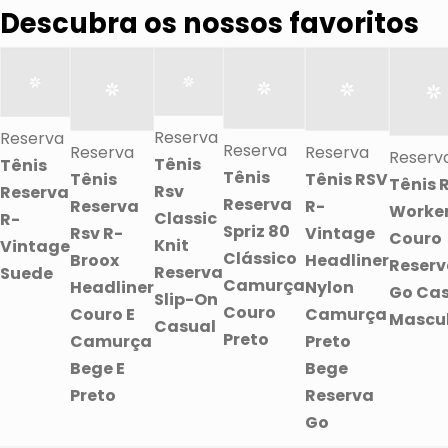
Descubra os nossos favoritos
Reserva
Reserva
Reserva
Reserva
Reserva
Reserv
Tênis
Tênis
Tênis
Tênis
Tênis RSV
Tênis 
Rsv
Reserva
Reserva
Reserva
R-
Worke
Classic
R-
Spriz 80
Rsv R-
Vintage
Couro
Knit
Vintage
Clássico
Broox
Headliner
Reser
Reserva
Suede
Camurça
Headliner
Nylon
Go Ca
Slip-On
Couro
Couro E
Camurça
Mascu
Casual
Preto
Camurça
Preto
Bege E
Bege
Preto
Reserva
Go