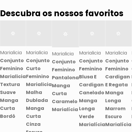
Descubra os nossos favoritos
Marialicia
Marialicia
Marialicia
Marialicia
Marialicia
Conjunto
Conjunto
Conjunto
Conjunto
Conjunto
Feminino
Curto
Feminino
Feminino
Feminino
Marialicia
Feminino
Blusa E
Cardigan
Pantalona
Textura
Marialicia
Cardigan
E Regata
Manga
Suave
Malha
Canelado
Manga
Curta
Manga
Dublada
Manga
Longa
Caramelo
Curta
Manga
Longa
Marrom
Marialícia
Bordô
Curta
Verde
Escuro
Cinza
Marialícia
Marialícia