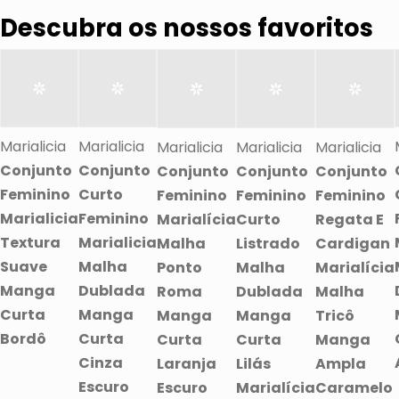
Descubra os nossos favoritos
Marialicia
Marialicia
Marialicia
Marialicia
Marialicia
Conjunto
Conjunto
Conjunto
Conjunto
Conjunto
Feminino
Curto
Feminino
Feminino
Feminino
Marialicia
Feminino
Marialícia
Curto
Regata E
Textura
Marialicia
Malha
Listrado
Cardigan
Suave
Malha
Ponto
Malha
Marialícia
Manga
Dublada
Roma
Dublada
Malha
Curta
Manga
Manga
Manga
Tricô
Bordô
Curta
Curta
Curta
Manga
Cinza
Laranja
Lilás
Ampla
Escuro
Escuro
Marialícia
Caramelo