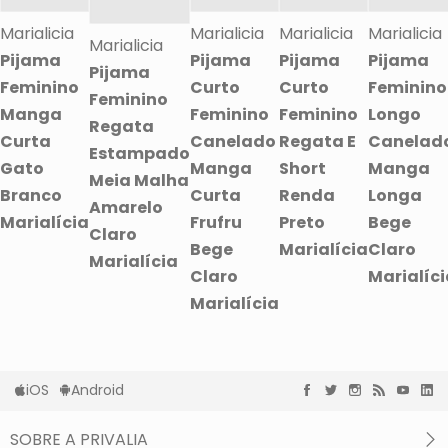
Marialicia
Marialicia
Marialicia
Marialicia
Marialicia
Pijama
Pijama
Pijama
Pijama
Pijama
Feminino
Curto
Curto
Feminino
Feminino
Manga
Feminino
Feminino
Longo
Regata
Curta
Canelado
Regata E
Canelad
Estampado
Gato
Manga
Short
Manga
Meia Malha
Branco
Curta
Renda
Longa
Amarelo
Marialícia
Frufru
Preto
Bege
Claro
Bege
Marialícia
Claro
Marialícia
Claro
Marialíc
Marialícia
iOS
Android
SOBRE A PRIVALIA